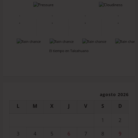
-
-
-
-
-
-
-
-
-
-
-
-
-
-
El tiempo en Talcahuano
agosto 2026
L
M
X
J
V
S
D
1
2
3
4
5
6
7
8
9