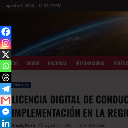
agosto 6, 2026
12:32:08 PM
INICIO
BIOBIO
NACIONAL
INTERNACIONAL
POLÍTI
Noticias
LICENCIA DIGITAL DE CONDU
IMPLEMENTACIÓN EN LA REGI
AncalyParra
agosto 1, 2025
4 minutes read