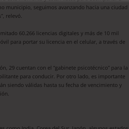
omo municipio, seguimos avanzando hacia una ciudad
”, relevó.
amitado 60.266 licencias digitales y más de 10 mil
vil para portar su licencia en el celular, a través de
ón, 29 cuentan con el “gabinete psicotécnico” para la
itante para conducir. Por otro lado, es importante
rán siendo válidas hasta su fecha de vencimiento y
ión.
ses como India, Corea del Sur, Japón, algunos estados