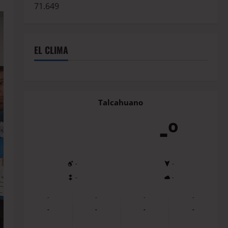
71.649
EL CLIMA
Talcahuano
-º
-
-
-
-
-
-
-
-
-
-
-
-