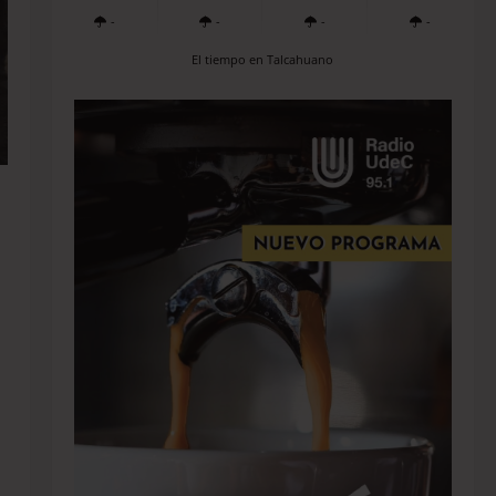
-
-
-
-
El tiempo en Talcahuano
a