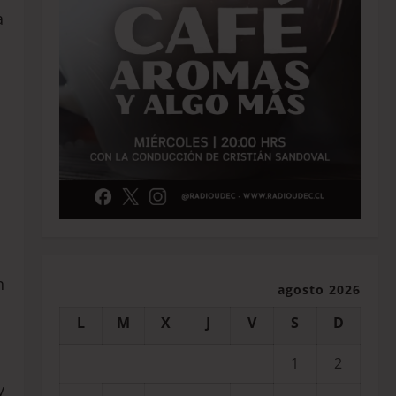
a
n
agosto 2026
L
M
X
J
V
S
D
1
2
y