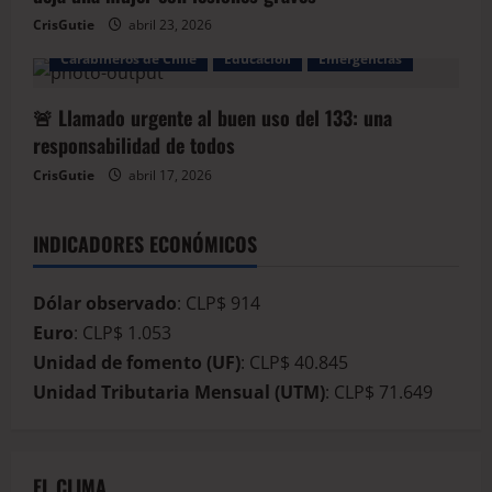
CrisGutie
abril 23, 2026
Carabineros de Chile
Educación
Emergencias
🚨 Llamado urgente al buen uso del 133: una
responsabilidad de todos
CrisGutie
abril 17, 2026
INDICADORES ECONÓMICOS
Dólar observado
: CLP$ 914
Euro
: CLP$ 1.053
Unidad de fomento (UF)
: CLP$ 40.845
Unidad Tributaria Mensual (UTM)
: CLP$ 71.649
EL CLIMA