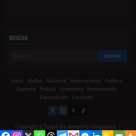
BUSCAR
Inicio
BioBio
Nacional
Internacional
Política
Deporte
Policial
Economía
Entretención
Espectáculo
Contacto
Copyright © Todos los derechos reservados.
|
MoreNews
por AF themes.