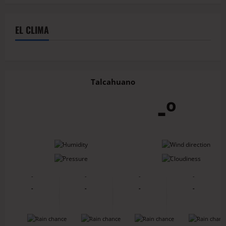
EL CLIMA
Talcahuano
-º
-
-
-
-
-
-
-
-
-
-
-
-
-
-
-
-