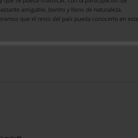
y que se pueda masificar, con la participación de
 bastante amigable, bonito y lleno de naturaleza.
eramos que el resto del país pueda conocerlo en est