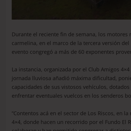
Durante el reciente fin de semana, los motores 
carmelina, en el marco de la tercera versión del
evento congregó a más de 60 exponentes proven
La instancia, organizada por el Club Amigos 4×4 
jornada lluviosa añadió máxima dificultad, poni
capacidades de sus vistosos vehículos, dotados
enfrentar eventuales vuelcos en los senderos bo
“Contentos acá en el sector de Los Riscos, en l
4×4, donde hacen un recorrido por el Fundo El R
colaboran y han permitido congregar a distintos