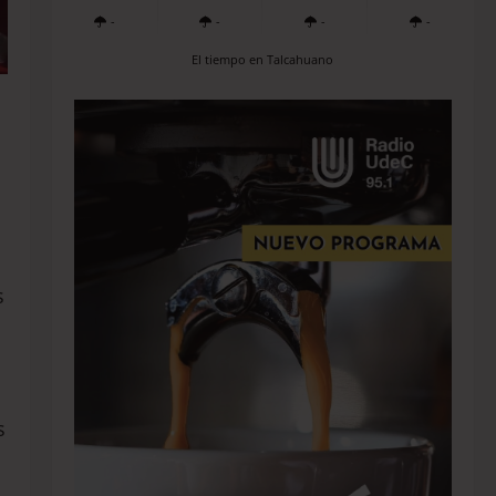
-
-
-
-
El tiempo en Talcahuano
s
a
s
.