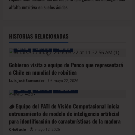
alfalfa nutritiva en suelos ácidos
HISTORIAS RELACIONADAS
BioBio
Ciencia
Política
Gobierno visita a equipo de Penco que representará
a Chile en mundial de robótica
Luis José Santander
mayo 22, 2026
BioBio
Ciencia
Educación
🪵 Equipo del PATI de Visión Computacional inicia
entrenamiento de modelo de inteligencia artificial
para identificación de características de la madera
CrisGutie
mayo 12, 2026
BioBio
Economía
Laja
Tecnología