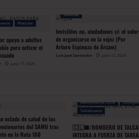
Noticias
nomía
Noticias
Invisibles no, ciudadanos sí: el valor
de organizarse en la vejez (Por
ar apoyo a adultos
Arturo Espinoza de Arcam)
bío para activar el
icuado
Luis José Santander
junio 12, 2026
r
junio 17, 2026
Bomberos de Chile
Emergen
Talcahuano
an estado de salud de los
uncionarios del SAMU tras
🇨🇱🟦/BOMBERO DE TALCA
ente en la Ruta 160
INTEGRA A FUERZA DE TAREA