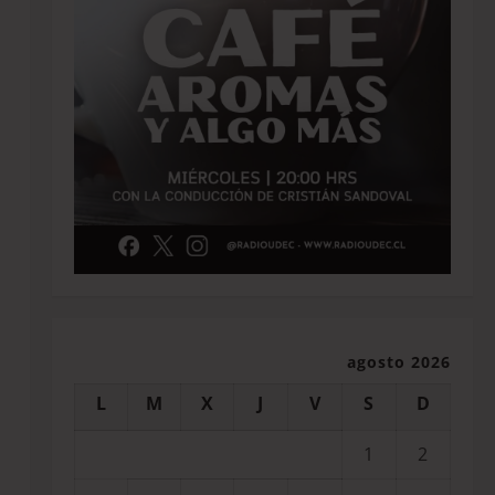
agosto 2026
L
M
X
J
V
S
D
1
2