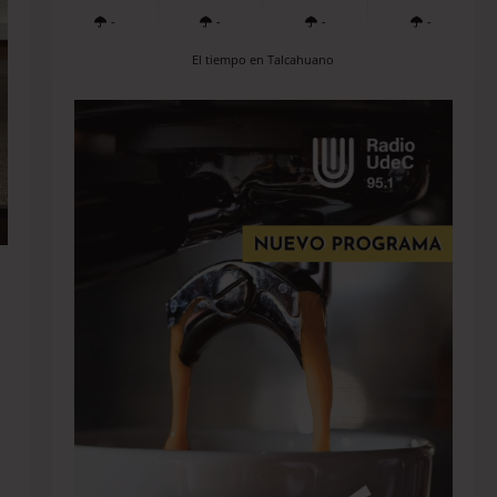
-
-
-
-
El tiempo en Talcahuano