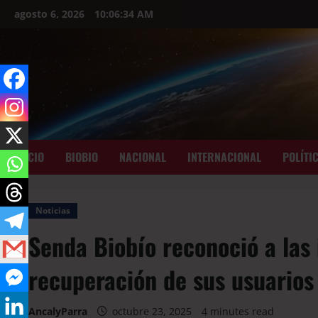
agosto 6, 2026
10:06:35 AM
INICIO
BIOBIO
NACIONAL
INTERNACIONAL
POLÍTI
Noticias
Senda Biobío reconoció a las 
recuperación de sus usuarios
AncalyParra
octubre 23, 2025
4 minutes read