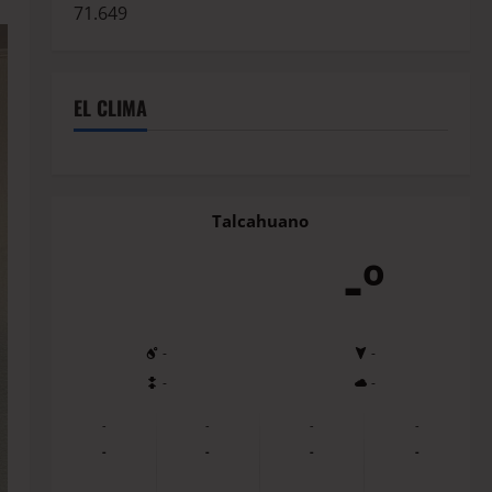
71.649
EL CLIMA
Talcahuano
-º
-
-
-
-
-
-
-
-
-
-
-
-