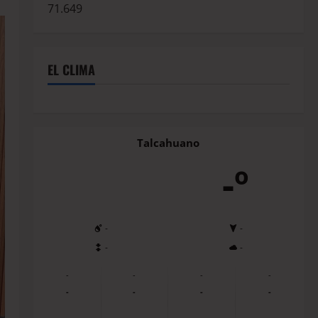
71.649
EL CLIMA
Talcahuano
-º
-
-
-
-
-
-
-
-
-
-
-
-