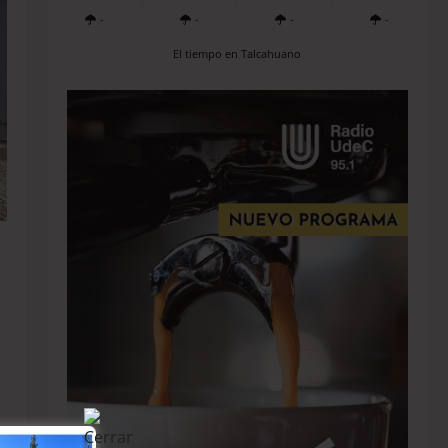
-
-
-
-
El tiempo en Talcahuano