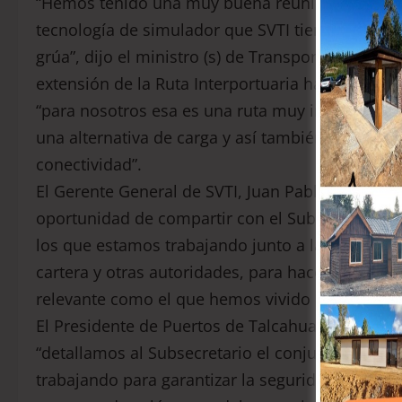
“Hemos tenido una muy buena reunión, donde p
tecnología de simulador que SVTI tiene para cap
grúa”, dijo el ministro (s) de Transportes y Tel
extensión de la Ruta Interportuaria hasta el pue
“para nosotros esa es una ruta muy importante, 
una alternativa de carga y así también brindarle
conectividad”.
El Gerente General de SVTI, Juan Pablo Santibáñ
oportunidad de compartir con el Subsecretario 
los que estamos trabajando junto a la empresa p
cartera y otras autoridades, para hacer frente 
relevante como el que hemos vivido en el últim
El Presidente de Puertos de Talcahuano, Alejan
“detallamos al Subsecretario el conjunto de pr
trabajando para garantizar la seguridad de la per