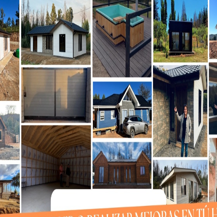
udimos visualizar esta
acitar a sus operadores de
ecomunicaciones. Sobre la
rto de San Vicente, agregó que
porque nos va a permitir tener
 a la ciudadanía una mejor
ez, precisó que “tuvimos la
de Transportes los desafíos en
ortuaria, el Seremi de la
a un incremento de volumen tan
o tiempo”.
dro Tudela, concluyó que
oyectos en que estamos
sonas y la carga, ante el