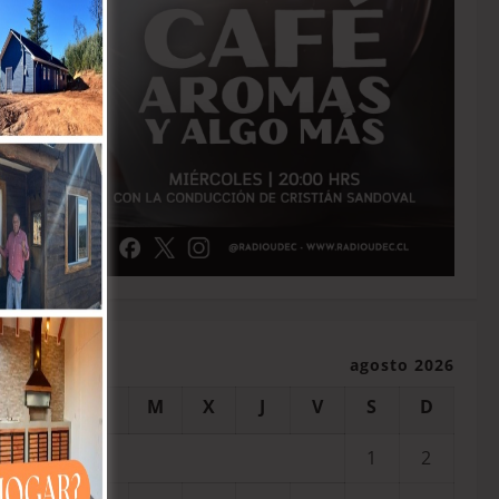
agosto 2026
L
M
X
J
V
S
D
1
2