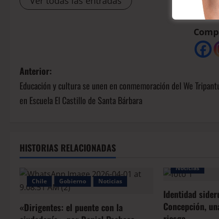
Ver todas las entradas
Compá
Anterior:
Educación y cultura se unen en conmemoración del We Tripant
en Escuela El Castillo de Santa Bárbara
HISTORIAS RELACIONADAS
Noticias
Chile
Gobierno
Noticias
Identidad sider
Concepción, una
«Dirigentes: el puente con la
riesgo