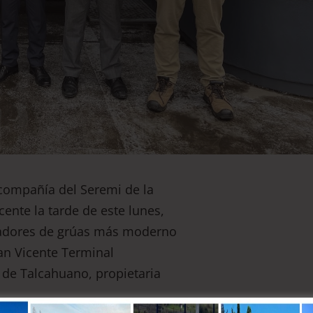
 compañía del Seremi de la
icente la tarde de este lunes,
radores de grúas más moderno
San Vicente Terminal
s de Talcahuano, propietaria