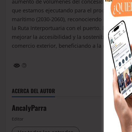
aumento de volúmenes del concesionario. Tam
que estamos ejecutando para el proceso de nueva
marítimo (2030-2060), reconociendo la importan
la Ruta Interportuaria con el puerto. Ello, pues e
mejorar la accesibilidad y la sostenibilidad soci
comercio exterior, beneficiando a la comuna y al
ACERCA DEL AUTOR
AncalyParra
Editor