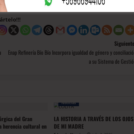
rtelo!!!
Siguiente
u
Enap Refinería Bío Bío Incorpora igualdad de género y conciliaci
a su Sistema de Gestió
Noticias
úrgica del Gran
LA HISTORIA A TRAVÉS DE LOS OJOS
 herencia cultural en
DE MI MADRE