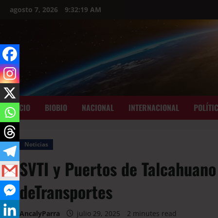
agosto 7, 2026
9:32:20 AM
INICIO
BIOBIO
NACIONAL
INTERNACIONAL
POLÍTI
Noticias
SVTI y Puertos de Talcahuano
deTransportes
AncalyParra
julio 29, 2025
2 minutes read