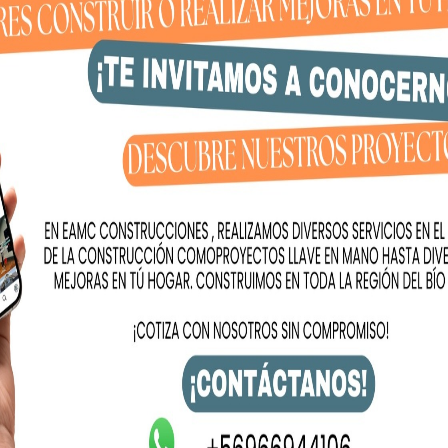
bién explicamos el cronograma
 licitación del terminal
cia de mejorar la conexión de
s una iniciativa clave para
al y ambiental de la cadena de
 país”.