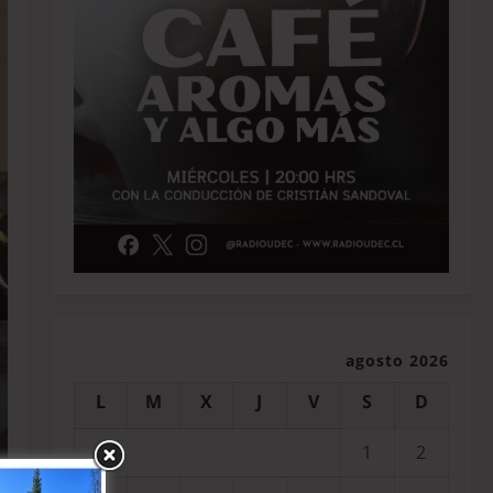
agosto 2026
L
M
X
J
V
S
D
1
2