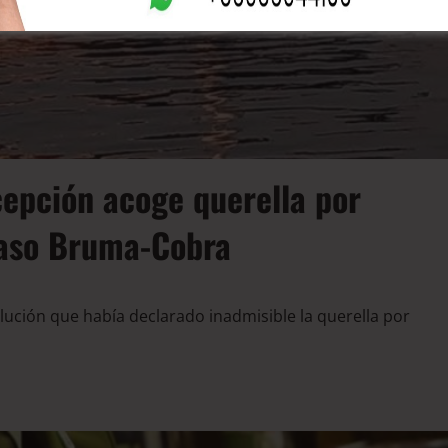
epción acoge querella por
caso Bruma-Cobra
lución que había declarado inadmisible la querella por