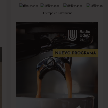
0%
100%
100%
100%
El tiempo en Talcahuano