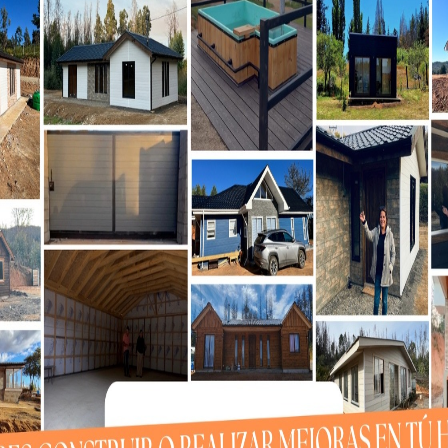
alcahuano suma nueva arista:
aciones
e un segundo equipo médico del Hospital Las Higueras de...