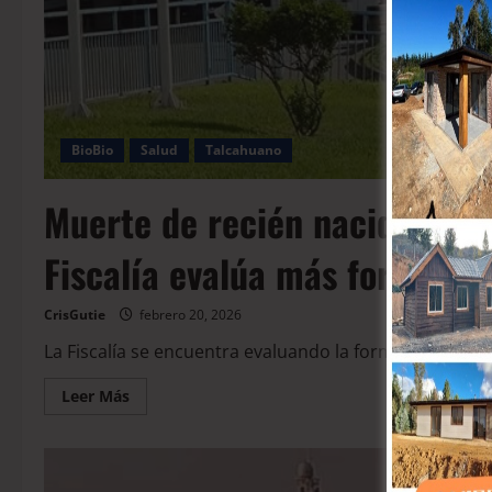
BioBio
Salud
Talcahuano
Muerte de recién nacido en T
Fiscalía evalúa más formaliz
CrisGutie
febrero 20, 2026
La Fiscalía se encuentra evaluando la formalización d
Leer Más