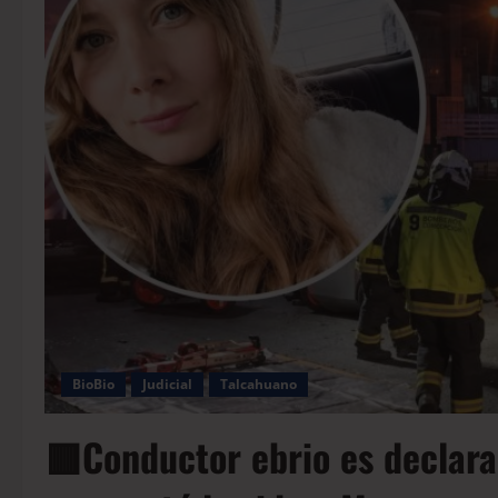
BioBio
Judicial
Talcahuano
🟥Conductor ebrio es declara