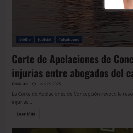
BioBio
Judicial
Talcahuano
Corte de Apelaciones de Conc
injurias entre abogados del 
CrisGutie
junio 25, 2025
La Corte de Apelaciones de Concepción revocó la reso
injurias...
Leer Más