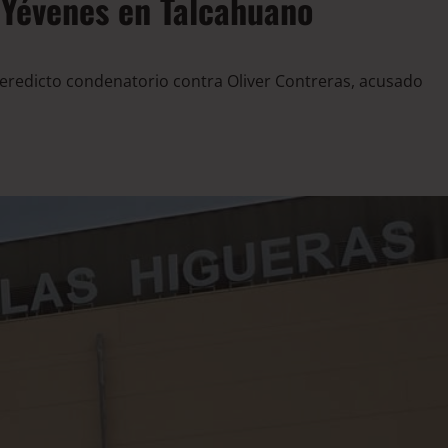
 Yévenes en Talcahuano
veredicto condenatorio contra Oliver Contreras, acusado