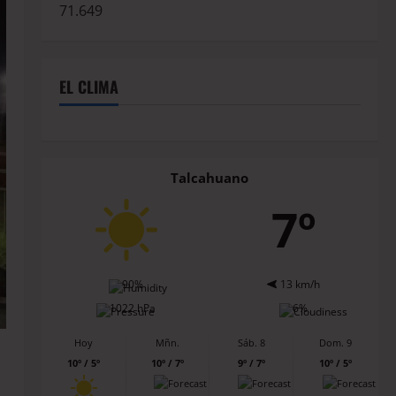
71.649
EL CLIMA
Talcahuano
7º
90%
13 km/h
1022 hPa
6%
Hoy
Mñn.
Sáb. 8
Dom. 9
10º / 5º
10º / 7º
9º / 7º
10º / 5º