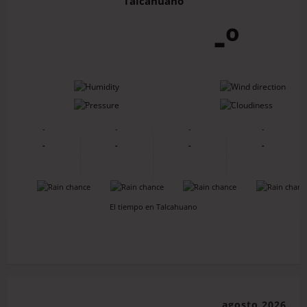
Talcahuano
-º
-
-
-
-
-
-
-
-
-
-
-
-
-
-
-
-
El tiempo en Talcahuano
agosto 2026