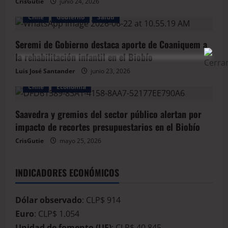
CrisGutie
junio 24, 2026
Chile
Gobierno
Salud
Seremi de Gobierno destaca aporte de Coaniquem a
la rehabilitación infantil en el Biobío
Luis José Santander
junio 23, 2026
Chile
Economía
Saavedra y gremios del sector público alertan por
impacto de recortes presupuestarios en el Biobío
CrisGutie
mayo 25, 2026
INDICADORES ECONÓMICOS
Dólar observado
: CLP$ 914
Euro
: CLP$ 1.054
Unidad de fomento (UF)
: CLP$ 40.845