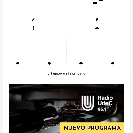
-º
-
-
-
-
-
-
-
-
-
-
-
-
-
-
-
-
El tiempo en Talcahuano