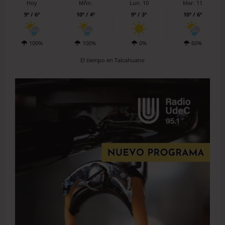
Hoy
Mñn.
Lun. 10
Mar. 11
9º / 6º
10º / 4º
9º / 3º
10º / 6º
100%
100%
0%
60%
El tiempo en Talcahuano