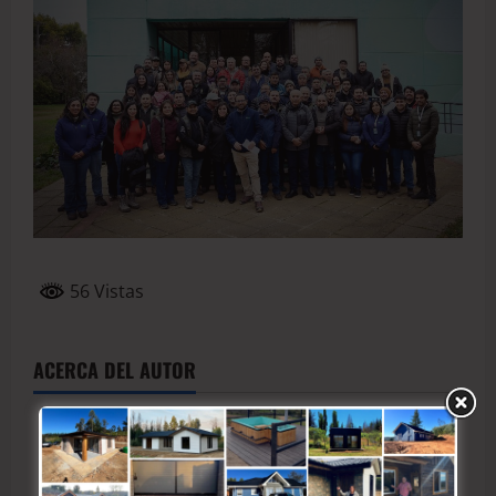
56 Vistas
ACERCA DEL AUTOR
AncalyParra
Editor