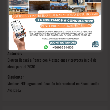
Ver todas las entradas
Compártelo!!!
Anterior:
Biotren llegará a Penco con 4 estaciones y proyecta inició de
obras para el 2030
Siguiente:
Médicos EDF logran certificación internacional en Reanimación
Avanzada