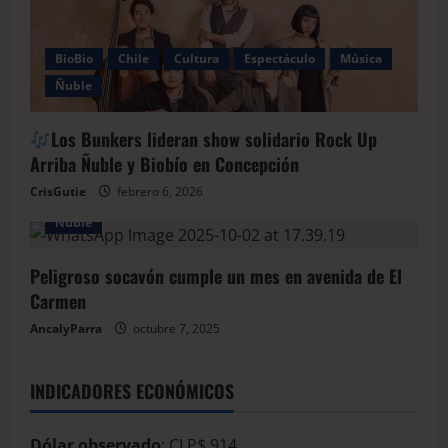
BioBio
Chile
Cultura
Espectáculo
Música
Ñuble
Los Bunkers lideran show solidario Rock Up
Arriba Ñuble y Biobío en Concepción
CrisGutie
febrero 6, 2026
Ñuble
Peligroso socavón cumple un mes en avenida de El
Carmen
AncalyParra
octubre 7, 2025
INDICADORES ECONÓMICOS
Dólar observado
: CLP$ 914