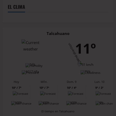
EL CLIMA
Talcahuano
11º
74%
31 km/h
1017 hPa
75%
Hoy
Mñn.
Dom. 9
Lun. 10
10º / 7º
10º / 7º
10º / 4º
9º / 3º
100%
100%
100%
0%
El tiempo en Talcahuano