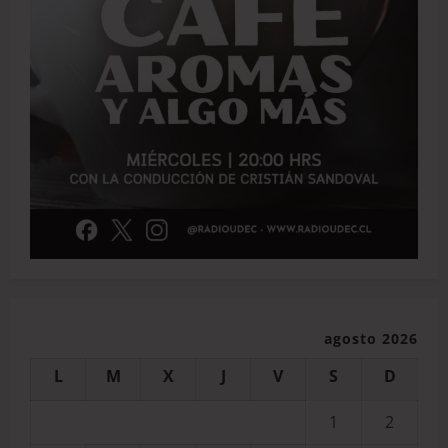
agosto 2026
L
M
X
J
V
S
D
1
2