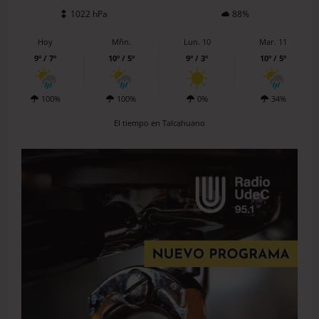
1022 hPa
88%
Hoy
Mñn.
Lun. 10
Mar. 11
9º / 7º
10º / 5º
9º / 3º
10º / 5º
100%
100%
0%
34%
El tiempo en Talcahuano