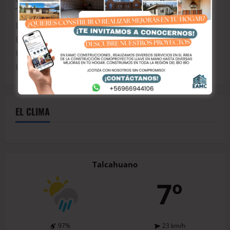
Dólar observado
: CLP$ 914
Euro
: CLP$ 1.053
Unidad de fomento (UF)
: CLP$ 40.845
Unidad Tributaria Mensual (UTM)
: CLP$ 71.649
EL CLIMA
Talcahuano
7º
97%
23 km/h