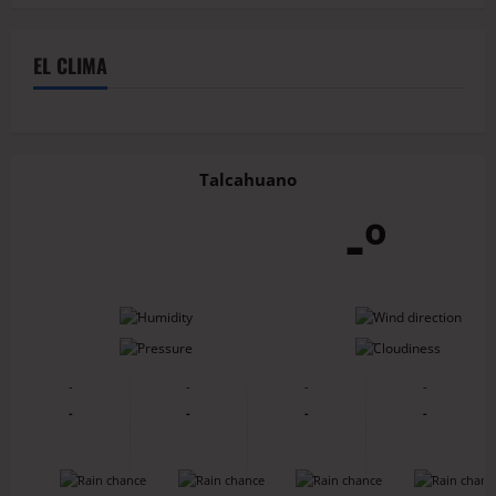
EL CLIMA
Talcahuano
-º
-
-
-
-
-
-
-
-
-
-
-
-
-
-
-
-