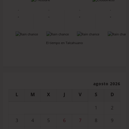
-
-
-
-
-
-
-
-
-
-
-
-
El tiempo en Talcahuano
agosto 2026
L
M
X
J
V
S
D
1
2
3
4
5
6
7
8
9